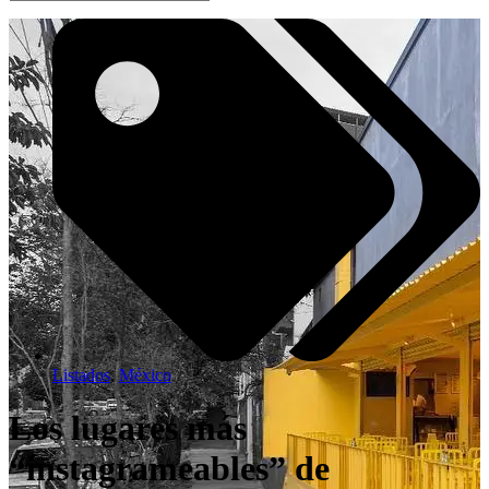
Listados
,
México
Los lugares más
“instagrameables” de