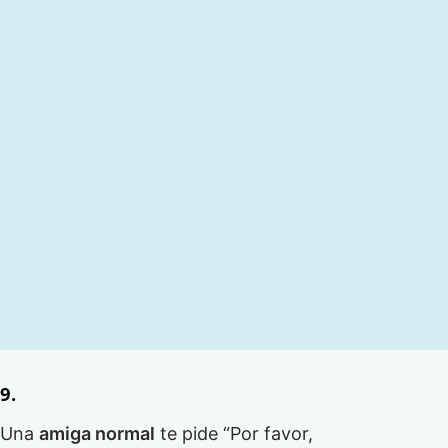
9.
Una
amiga normal
te pide “Por favor,