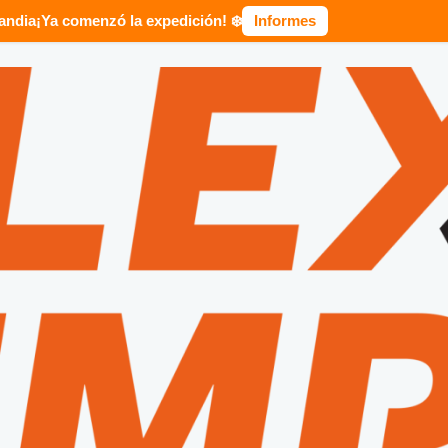
landia
¡Ya comenzó la expedición! ❄️
Informes