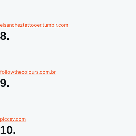
elsancheztattooer.tumblr.com
8.
followthecolours.com.br
9.
piccsy.com
10.