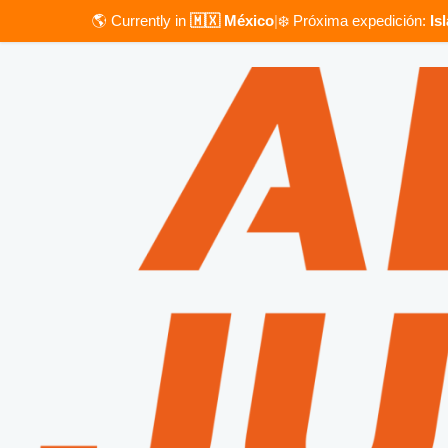
🌎 Currently in
🇲🇽 México
|
❄️ Próxima expedición:
Is