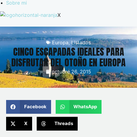
Sobre mi
X
Europa
,
Listados
CINCO ESCAPADAS IDEALES PARA
DISFRUTAR DEL OTOÑO EN EUROPA
octubre 26, 2015
Facebook
WhatsApp
X
Threads