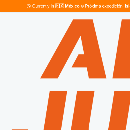
🌎 Currently in
🇲🇽 México
|
❄️ Próxima expedición:
Is