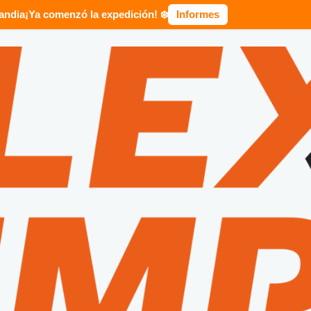
landia
¡Ya comenzó la expedición! ❄️
Informes