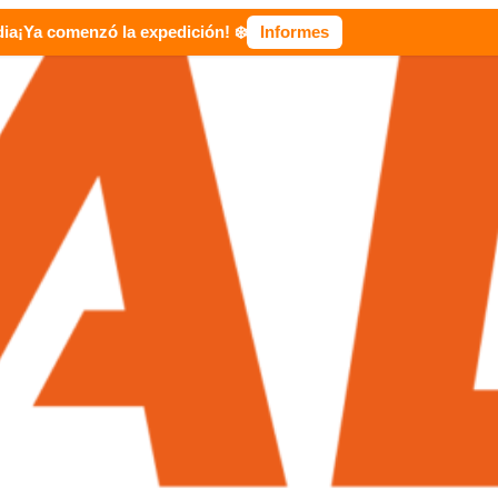
dia
¡Ya comenzó la expedición! ❄️
Informes