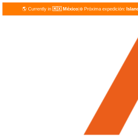
🌎 Currently in
🇲🇽 México
|
❄️ Próxima expedición:
Islan
Skip
to
the
content