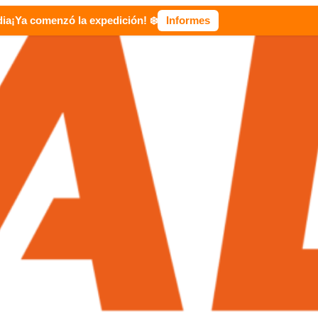
dia
¡Ya comenzó la expedición! ❄️
Informes