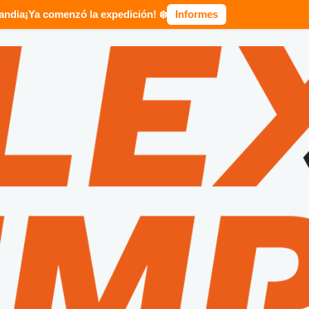
landia
¡Ya comenzó la expedición! ❄️
Informes