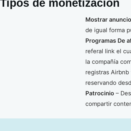
Tipos de monetización
Mostrar anunci
de igual forma p
Programas De af
referal link el c
la compañía comp
registras Airbnb
reservando desd
Patrocinio
– Des
compartir conte