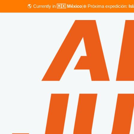
🌎 Currently in
🇲🇽 México
|
❄️ Próxima expedición:
Is