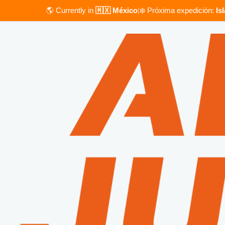
🌎 Currently in
🇲🇽 México
|
❄️ Próxima expedición:
Is