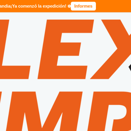
landia
¡Ya comenzó la expedición! ❄️
Informes