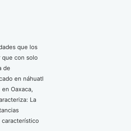
dades que los
r que con solo
a de
icado en náhuatl
o en Oaxaca,
racteriza: La
tancias
 característico