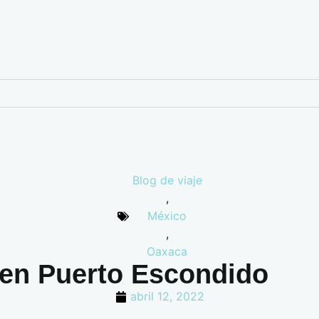
Blog de viaje
,
México
,
Oaxaca
 en Puerto Escondido
abril 12, 2022