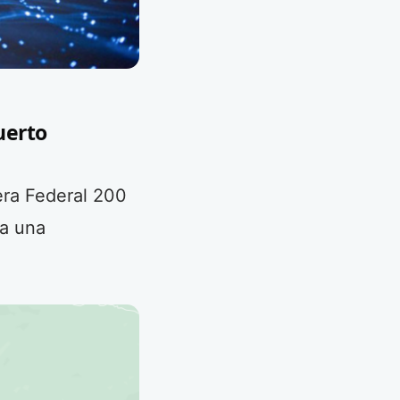
uerto
era Federal 200
 a una